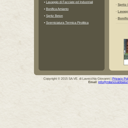
•
Lavaggio di Facciate ed Industriali
-
Spritz
•
Bonifica Amianto
-
Lavagg
•
Spritz Beton
-
Bonifi
•
Sverniciatura Termica Pirolitica
Copyright © 2015 SA.VE. di Lavecchia Giovanni |
Privacy Pol
Email
:
info@milanosabbiature