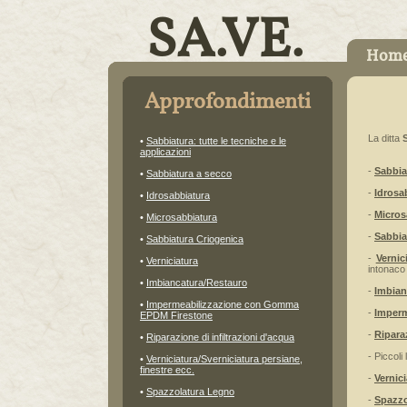
SA.VE.
Hom
Approfondimenti
La ditta
•
Sabbiatura: tutte le tecniche e le
applicazioni
-
Sabbia
•
Sabbiatura a secco
-
Idrosa
•
Idrosabbiatura
-
Micros
•
Microsabbiatura
-
Sabbia
•
Sabbiatura Criogenica
-
Vernic
•
Verniciatura
intonaco 
•
Imbiancatura/Restauro
-
Imbian
•
Impermeabilizzazione con Gomma
-
Imperm
EPDM Firestone
-
Ripara
•
Riparazione di infiltrazioni d'acqua
- Piccoli
•
Verniciatura/Sverniciatura persiane,
finestre ecc.
-
Vernic
•
Spazzolatura Legno
-
Spazzo